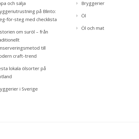
pa och sälja
Bryggerier
yggeriutrustning på Blinto:
Öl
eg‑för‑steg med checklista
Öl och mat
storien om suröl – från
aditionellt
nserveringsmetod till
dern craft-trend
sta lokala ölsorter på
tland
yggerier i Sverige