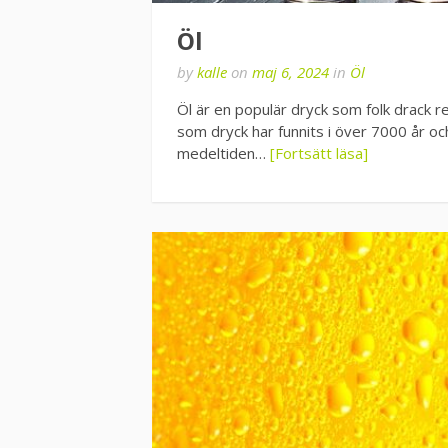
Öl
by
kalle
on
maj 6, 2024
in
Öl
Öl är en populär dryck som folk drack re
som dryck har funnits i över 7000 år o
medeltiden…
[Fortsätt läsa]