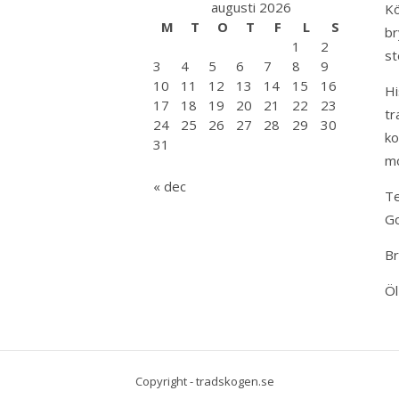
augusti 2026
Kö
M
T
O
T
F
L
S
br
1
2
st
3
4
5
6
7
8
9
10
11
12
13
14
15
16
Hi
17
18
19
20
21
22
23
tr
24
25
26
27
28
29
30
ko
31
mo
« dec
Te
Go
Br
Öl