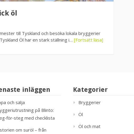
ick öl
emester till Tyskland och besöka lokala bryggerier
 Tyskland Öl har en stark ställning i…
[Fortsätt läsa]
enaste inläggen
Kategorier
pa och sälja
Bryggerier
yggeriutrustning på Blinto:
Öl
eg‑för‑steg med checklista
Öl och mat
storien om suröl – från