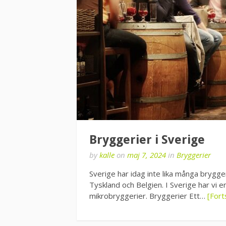
Bryggerier i Sverige
by
kalle
on
maj 7, 2024
in
Bryggerier
Sverige har idag inte lika många brygge
Tyskland och Belgien. I Sverige har vi e
mikrobryggerier. Bryggerier Ett…
[Fort