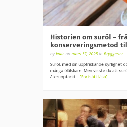
Historien om suröl – fr
konserveringsmetod til
by
kalle
on
mars 17, 2025
in
Bryggerier
Suröl, med sin uppfriskande syrlighet oc
många ölälskare. Men visste du att surö
återupptäckt…
[Fortsätt läsa]