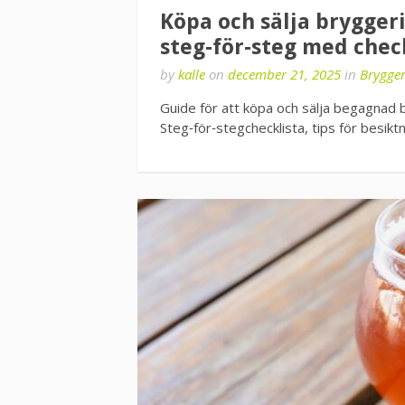
Köpa och sälja bryggeri
steg‑för‑steg med chec
by
kalle
on
december 21, 2025
in
Brygger
Guide för att köpa och sälja begagnad b
Steg‑för‑stegchecklista, tips för besikt