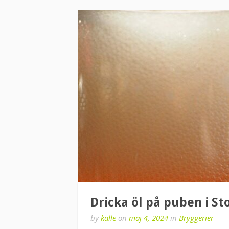
Dricka öl på puben i St
by
kalle
on
maj 4, 2024
in
Bryggerier