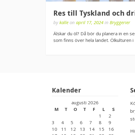
Res till Tyskland och dr
by
kalle
on
april 17, 2024
in
Bryggerier
Älskar du öl? Då bör du planera in en s
som finns över hela landet. Ölkulturen i
Kalender
S
augusti 2026
Kö
M
T
O
T
F
L
S
br
1
2
st
3
4
5
6
7
8
9
10
11
12
13
14
15
16
Hi